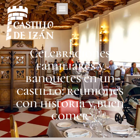
Celebraciones
familiares y
banquetes en un
castillo: reuniones
con historia y buen
comer